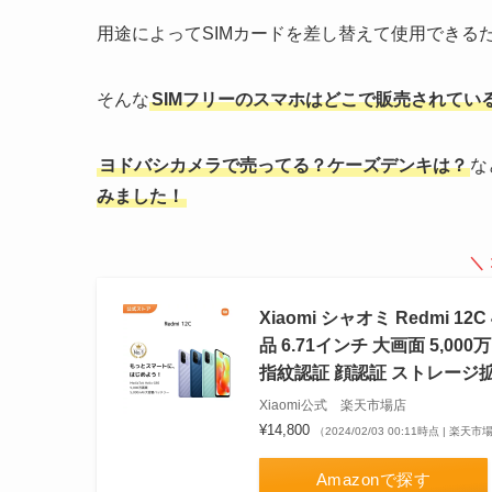
用途によってSIMカードを差し替えて使用できる
そんな
SIMフリーのスマホはどこで販売されてい
ヨドバシカメラで売ってる？ケーズデンキは？
な
みました！
＼
Xiaomi シャオミ Redmi 1
品 6.71インチ 大画面 5,0
指紋認証 顔認証 ストレージ
Xiaomi公式 楽天市場店
¥14,800
（2024/02/03 00:11時点 | 楽天
Amazonで探す