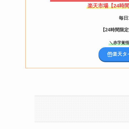
楽天市場【24時
毎日
【24時間限
＼赤字覚悟
楽天タ