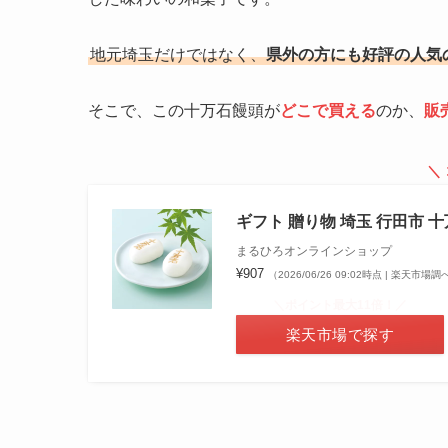
地元埼玉だけではなく、
県外の方にも好評の人気
そこで、この十万石饅頭が
どこで買える
のか、
販
＼
ギフト 贈り物 埼玉 行田市 
まるひろオンラインショップ
¥907
（2026/06/26 09:02時点 | 楽天市場調
＼ポイント最大11倍！／
楽天市場で探す