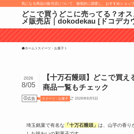
気になる商品の販売店について、徹底的に調査し、おすすめショッ
どこで買うどこに売ってる？オス
メ販売店｜dokodekau [ドコデカ
ホーム
スイーツ・お菓子
【十万石饅頭】どこで買え
2026
8/05
商品一覧もチェック
広告
2026年8月5日
スイーツ・お菓子
埼玉銘菓で有名な
「十万石饅頭」
は、山芋の香り
した味わいの和菓子です。