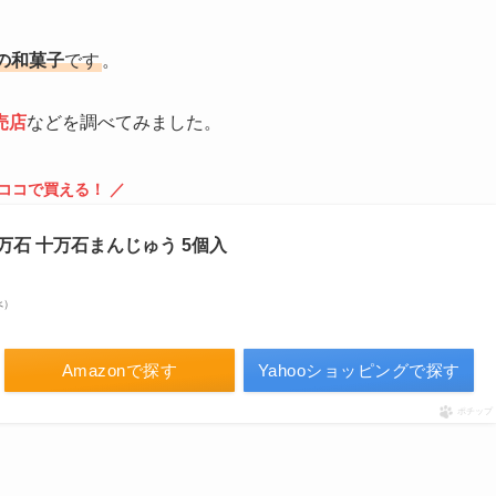
の和菓子
です
。
売店
などを調べてみました。
 ココで買える！ ／
十万石 十万石まんじゅう 5個入
べ）
Amazonで探す
Yahooショッピングで探す
ポチップ