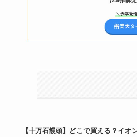
【24時間限
＼赤字覚悟
楽天タ
【十万石饅頭】どこで買える？イオ