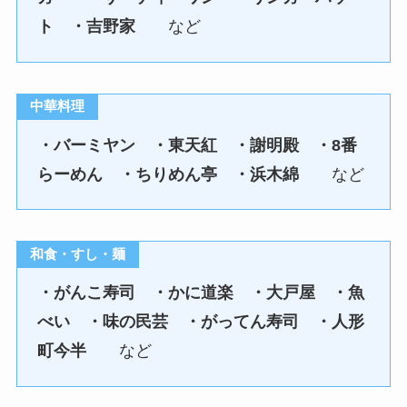
ト ・吉野家
など
中華料理
・バーミヤン ・東天紅 ・謝明殿 ・8番
らーめん ・ちりめん亭 ・浜木綿
など
和食・すし・麺
・がんこ寿司 ・かに道楽 ・大戸屋 ・魚
べい ・味の民芸 ・がってん寿司 ・人形
町今半
など