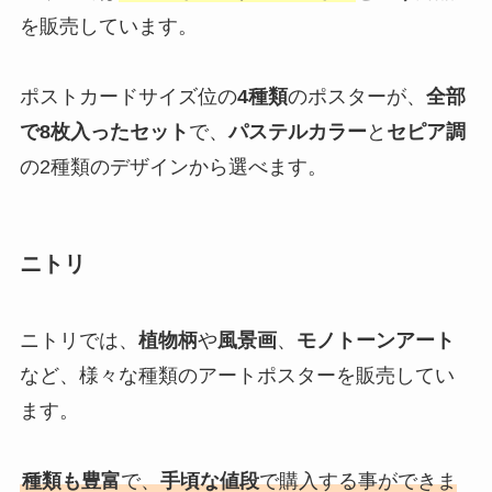
を販売しています。
ポストカードサイズ位の
4種類
のポスターが、
全部
で8枚入ったセット
で、
パステルカラー
と
セピア調
の2種類のデザインから選べます。
ニトリ
ニトリでは、
植物柄
や
風景画
、
モノトーンアート
など、様々な種類のアートポスターを販売してい
ます。
種類も豊富
で、
手頃な値段
で購入する事ができま