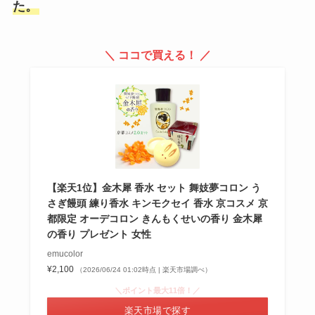
た。
＼ ココで買える！ ／
【楽天1位】金木犀 香水 セット 舞妓夢コロン う
さぎ饅頭 練り香水 キンモクセイ 香水 京コスメ 京
都限定 オーデコロン きんもくせいの香り 金木犀
の香り プレゼント 女性
emucolor
¥2,100
（2026/06/24 01:02時点 | 楽天市場調べ）
＼ポイント最大11倍！／
楽天市場で探す