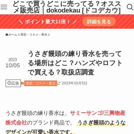
どこで買うどこに売ってる？オスス
メ販売店｜dokodekau [ドコデカウ]
＼ ポイント最大11倍！ ／
詳細を見る
ホーム
美容・コスメ・香水
うさぎ饅頭の練り香水を売って
2023
る場所はどこ？ハンズやロフト
10/05
で買える？取扱店調査
広告
2023年10月5日
美容・コスメ・香水
うさぎ饅頭の練り香水は、
サミーサンゴ/三興物産
株式会社
のブランド商品で、
うさぎ饅頭のような
デザインが可愛い香水です。