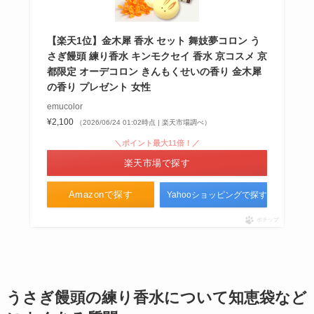
【楽天1位】金木犀 香水 セット 舞妓夢コロン う
さぎ饅頭 練り香水 キンモクセイ 香水 京コスメ 京
都限定 オーデコロン きんもくせいの香り 金木犀
の香り プレゼント 女性
emucolor
¥2,100
（2026/06/24 01:02時点 | 楽天市場調べ）
＼ポイント最大11倍！／
楽天市場で探す
Amazonで探す
Yahooショッピングで探す
ポチップ
うさぎ饅頭の練り香水について
知恵袋など