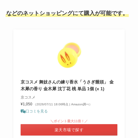
などのネットショッピングにて購入が可能です。
京コスメ 舞妓さんの練り香水「うさぎ饅頭」 金
木犀の香り 金木犀 沈丁花 桃 単品 1個 (x 1)
京コスメ
¥1,050
（2026/07/11 18:06時点 | Amazon調べ）
口コミを見る
＼ポイント最大11倍！／
楽天市場で探す