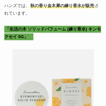
ハンズでは、
秋の香り金木犀の練り香水が販売
さ
れています。
「生活の木 ソリッドパフューム (練り香水) キンモ
クセイ 5G」