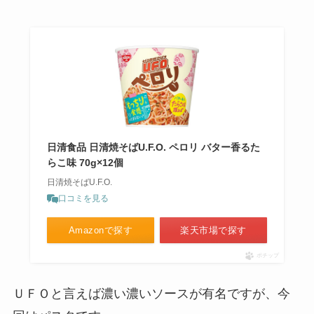
日清食品 日清焼そばU.F.O. ペロリ バター香るた
らこ味 70g×12個
日清焼そばU.F.O.
口コミを見る
Amazonで探す
楽天市場で探す
ポチップ
ＵＦＯと言えば濃い濃いソースが有名ですが、今