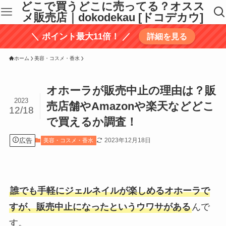
どこで買うどこに売ってる？オスス
メ販売店｜dokodekau [ドコデカウ]
＼ ポイント最大11倍！ ／
詳細を見る
ホーム
美容・コスメ・香水
オホーラが販売中止の理由は？販
2023
売店舗やAmazonや楽天などどこ
12/18
で買えるか調査！
広告
2023年12月18日
美容・コスメ・香水
誰でも手軽にジェルネイルが楽しめるオホーラで
すが、販売中止になったというウワサがある
んで
す。