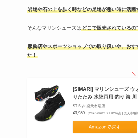
岩場や石の上を歩く時などの足場が悪い時に活躍
そんなマリンシューズは
どこで販売されているの
服飾店やスポーツショップでの取り扱いや、おす
た！
＼
[SIMARI] マリンシューズ
りたたみ 水陸両用 釣り 海 
ST-Style楽天市場店
¥3,980
（2026/06/24 21:02時点 | 楽天市
Amazonで探す