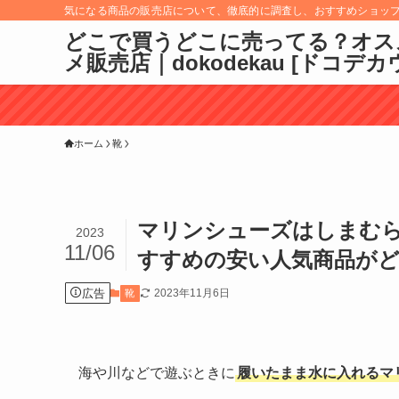
気になる商品の販売店について、徹底的に調査し、おすすめショッ
どこで買うどこに売ってる？オス
メ販売店｜dokodekau [ドコデカ
ホーム
靴
マリンシューズはしまむ
2023
11/06
すすめの安い人気商品が
広告
2023年11月6日
靴
海や川などで遊ぶときに
履いたまま水に入れるマ