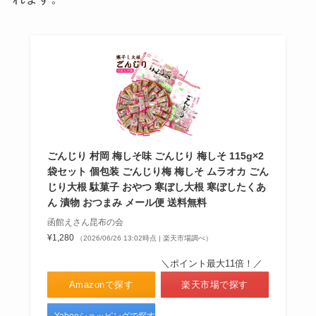
ごんじり 村岡 梅しそ味 ごんじり 梅しそ 115g×2
袋セット 個包装 ごんじり梅 梅しそ ムラオカ ごん
じり大根 駄菓子 おやつ 寒ぼし大根 寒ぼしたくあ
ん 漬物 おつまみ メール便 送料無料
函館えさん昆布の会
¥1,280
（2026/06/26 13:02時点 | 楽天市場調べ）
＼ポイント最大11倍！／
Amazonで探す
楽天市場で探す