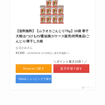
【送料無料】【ムラオカごんじり75g】10袋 寒干
大根/おつけもの/醤油漬け/ケース販売/村岡食品/ご
んじり/寒干し大根
なるかみさん
¥3,500
（2026/06/26 13:02時点 | 楽天市場調べ）
＼ポイント最大11倍！／
Amazonで探す
楽天市場で探す
Yahooショッピングで探す
ポチップ