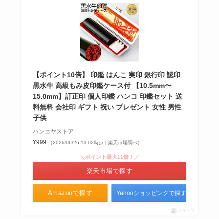
【ポイント10倍】 印鑑 はんこ 実印 銀行印 認印
黒水牛 高級もみ皮印鑑ケース付 【10.5mm〜
15.0mm】訂正印 個人印鑑 ハンコ 印鑑セット 送
料無料 会社印 ギフト 祝い プレゼント 女性 男性
子供
ハンコヤストア
¥999
（2026/06/26 13:02時点 | 楽天市場調べ）
＼ポイント最大11倍！／
楽天市場で探す
Amazonで探す
Yahooショッピングで探す
ポチップ