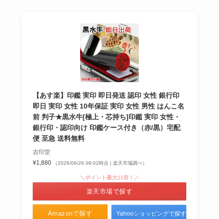
【あす楽】印鑑 実印 即日発送 認印 女性 銀行印
即日 実印 女性 10年保証 実印 女性 男性 はんこ名
前 判子★黒水牛[極上・芯持ち]印鑑 実印 女性・
銀行印・認印向け 印鑑ケース付き（赤/黒）宅配
便 至急 送料無料
吉印堂
¥1,880
（2026/06/26 09:02時点 | 楽天市場調べ）
＼ポイント最大11倍！／
楽天市場で探す
Amazonで探す
Yahooショッピングで探す