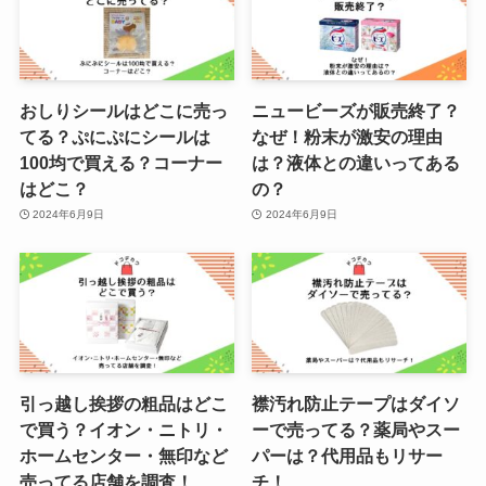
おしりシールはどこに売っ
ニュービーズが販売終了？
てる？ぷにぷにシールは
なぜ！粉末が激安の理由
100均で買える？コーナー
は？液体との違いってある
はどこ？
の？
2024年6月9日
2024年6月9日
引っ越し挨拶の粗品はどこ
襟汚れ防止テープはダイソ
で買う？イオン・ニトリ・
ーで売ってる？薬局やスー
ホームセンター・無印など
パーは？代用品もリサー
売ってる店舗を調査！
チ！