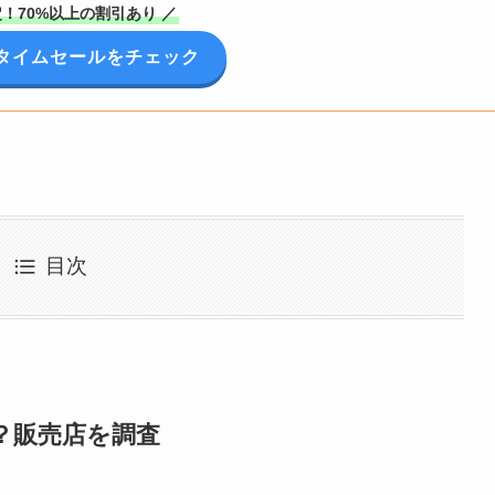
！70%以上の割引あり ／
onタイムセールをチェック
目次
？販売店を調査